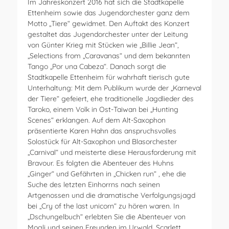
Im Jahreskonzert 2016 hat sich die Stadtkapelle
Ettenheim sowie das Jugendorchester ganz dem
Motto „Tiere“ gewidmet.
Den Auftakt des Konzert
gestaltet das Jugendorchester unter der Leitung
von Günter Krieg mit Stücken wie „Billie Jean“,
„Selections from „Caravanas“ und dem bekannten
Tango „Por una Cabeza“. Danach sorgt die
Stadtkapelle Ettenheim für wahrhaft tierisch gute
Unterhaltung: Mit dem Publikum wurde der „Karneval
der Tiere“ gefeiert, ehe traditionelle Jagdlieder des
Taroko, einem Volk in Ost-Taiwan bei „Hunting
Scenes“ erklangen. Auf dem Alt-Saxophon
präsentierte Karen Hahn das anspruchsvolles
Solostück für Alt-Saxophon und Blasorchester
„Carnival“ und meisterte diese Herausforderung mit
Bravour. Es folgten die Abenteuer des Huhns
„Ginger“ und Gefährten in „Chicken run“ , ehe die
Suche des letzten Einhorrns nach seinen
Artgenossen und die dramatische Verfolgungsjagd
bei „Cry of the last unicorn“ zu hören waren. In
„Dschungelbuch“ erlebten Sie die Abenteuer von
Mogli und seinen Freunden im Urwald.
Scarlett