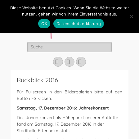
Diese Website benutzt Cookies. Wenn Sie die Website weiter
Stadtkapelle
nutzen, gehen wir von Ihrem Einverständnis aus.
Ettenheim
OK
Datenschutzerklärung
Suchen
nach:
Facebook
YouTube
Instagram
Rückblick 2016
Für Fullscreen in den Bildergalerien bitte auf den
Button FS klicken.
Samstag, 17. Dezember 2016: Jahreskonzert
Das Jahreskonzert als Höhepunkt unserer Auftritte
fand am Samstag, 17. Dezember 2016 in der
Stadthalle Ettenheim statt.