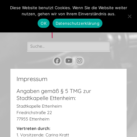
Diese Website benutzt Cookies. Wenn Sie die Website weiter
Stadtkapelle
nutzen, gehen wir von Ihrem Einverständnis aus.
Ettenheim
OK
Datenschutzerklärung
Suchen
nach:
Facebook
YouTube
Instagram
Impressum
Angaben gemäß § 5 TMG zur
Stadtkapelle Ettenheim:
Stadtkapelle Ettenheim
Friedrichstraße 22
77955 Ettenheim
Vertreten durch:
1. Vorsitzende: Carina Kratt