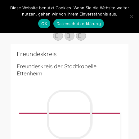
Diese Website benutzt Cookies. Wenn Sie die Website weiter
Stadtkapelle
nutzen, gehen wir von Ihrem Einverständnis aus.
Suchen
Ettenheim
OK
Datenschutzerklärung
nach:
Facebook
YouTube
Instagram
Freundeskreis
Freundeskreis der Stadtkapelle
Ettenheim